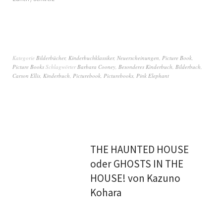
Kategorie
Bilderbücher
,
Kinderbuchklassiker
,
Neuerscheinungen
,
Picture Book
,
Picture Books
Schlagwörter
Barbara Cooney
,
Besonderes Kinderbuch
,
Bilderbuch
,
Carson Ellis
,
Kinderbuch
,
Picturebook
,
Picturebooks
,
Pink Elephant
THE HAUNTED HOUSE
oder GHOSTS IN THE
HOUSE! von Kazuno
Kohara