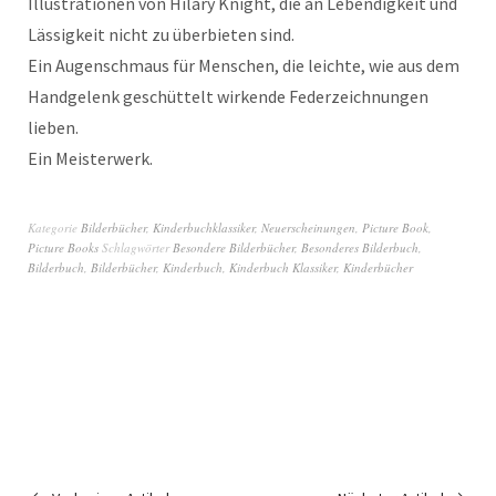
Illustrationen von Hilary Knight, die an Lebendigkeit und
Lässigkeit nicht zu überbieten sind.
Ein Augenschmaus für Menschen, die leichte, wie aus dem
Handgelenk geschüttelt wirkende Federzeichnungen
lieben.
Ein Meisterwerk.
Kategorie
Bilderbücher
,
Kinderbuchklassiker
,
Neuerscheinungen
,
Picture Book
,
Picture Books
Schlagwörter
Besondere Bilderbücher
,
Besonderes Bilderbuch
,
Bilderbuch
,
Bilderbücher
,
Kinderbuch
,
Kinderbuch Klassiker
,
Kinderbücher