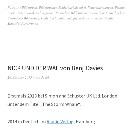
Kategorie
Bilderbuch
,
Bilderbücher
,
Kinderbuchklassiker
,
Neuerscheinungen
,
Picture
Book
,
Picture Books
Schlagwörter
Besondere Bilderbücher
,
Besondere Kinderbücher
,
Besonderes Bilderbuch
,
kinderbuch bilderbuch picturebook waechter
,
Phillip
Maiwald
,
Picturebook
NICK UND DER WAL von Benji Davies
20. Oktober 2015
von
Jakob
Erstmals 2013 bei Simon and Schuster UK Ltd. London
unter dem Titel „The Storm Whale“.
2014 in Deutsch im
Aladin Verlag
, Hamburg.