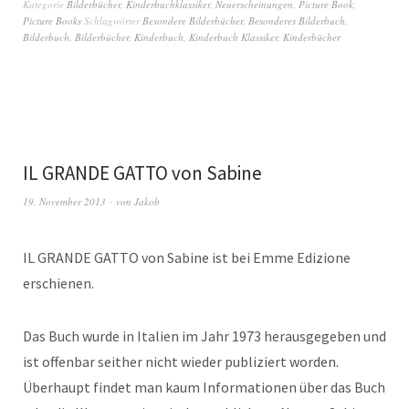
Kategorie
Bilderbücher
,
Kinderbuchklassiker
,
Neuerscheinungen
,
Picture Book
,
Picture Books
Schlagwörter
Besondere Bilderbücher
,
Besonderes Bilderbuch
,
Bilderbuch
,
Bilderbücher
,
Kinderbuch
,
Kinderbuch Klassiker
,
Kinderbücher
IL GRANDE GATTO von Sabine
19. November 2013
von
Jakob
IL GRANDE GATTO von Sabine ist bei Emme Edizione
erschienen.
Das Buch wurde in Italien im Jahr 1973 herausgegeben und
ist offenbar seither nicht wieder publiziert worden.
Überhaupt findet man kaum Informationen über das Buch