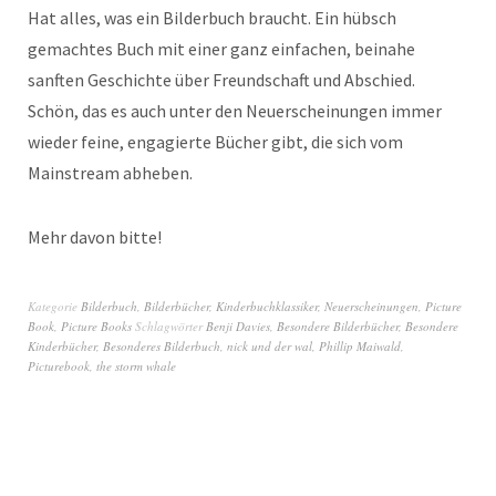
Hat alles, was ein Bilderbuch braucht. Ein hübsch
gemachtes Buch mit einer ganz einfachen, beinahe
sanften Geschichte über Freundschaft und Abschied.
Schön, das es auch unter den Neuerscheinungen immer
wieder feine, engagierte Bücher gibt, die sich vom
Mainstream abheben.
Mehr davon bitte!
Kategorie
Bilderbuch
,
Bilderbücher
,
Kinderbuchklassiker
,
Neuerscheinungen
,
Picture
Book
,
Picture Books
Schlagwörter
Benji Davies
,
Besondere Bilderbücher
,
Besondere
Kinderbücher
,
Besonderes Bilderbuch
,
nick und der wal
,
Phillip Maiwald
,
Picturebook
,
the storm whale