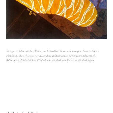
Kategorie
Bilderbücher
,
Kinderbuchklassiker
,
Neuerscheinungen
,
Picture Book
,
Picture Books
Schlagwörter
Besondere Bilderbücher
,
Besonderes Bilderbuch
,
Bilderbuch
,
Bilderbücher
,
Kinderbuch
,
Kinderbuch Klassiker
,
Kinderbücher