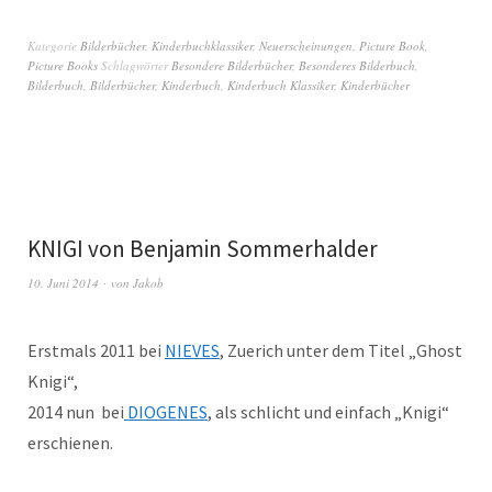
Kategorie
Bilderbücher
,
Kinderbuchklassiker
,
Neuerscheinungen
,
Picture Book
,
Picture Books
Schlagwörter
Besondere Bilderbücher
,
Besonderes Bilderbuch
,
Bilderbuch
,
Bilderbücher
,
Kinderbuch
,
Kinderbuch Klassiker
,
Kinderbücher
KNIGI von Benjamin Sommerhalder
10. Juni 2014
von
Jakob
Erstmals 2011 bei
NIEVES
, Zuerich unter dem Titel „Ghost
Knigi“,
2014 nun bei
DIOGENES
, als schlicht und einfach „Knigi“
erschienen.