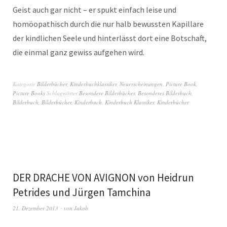
Geist auch gar nicht – er spukt einfach leise und
homöopathisch durch die nur halb bewussten Kapillare
der kindlichen Seele und hinterlässt dort eine Botschaft,
die einmal ganz gewiss aufgehen wird.
Kategorie
Bilderbücher
,
Kinderbuchklassiker
,
Neuerscheinungen
,
Picture Book
,
Picture Books
Schlagwörter
Besondere Bilderbücher
,
Besonderes Bilderbuch
,
Bilderbuch
,
Bilderbücher
,
Kinderbuch
,
Kinderbuch Klassiker
,
Kinderbücher
DER DRACHE VON AVIGNON von Heidrun
Petrides und Jürgen Tamchina
21. Dezember 2013
von
Jakob