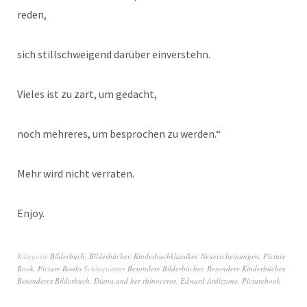
reden,
sich stillschweigend darüber einverstehn.
Vieles ist zu zart, um gedacht,
noch mehreres, um besprochen zu werden.“
Mehr wird nicht verraten.
Enjoy.
Kategorie
Bilderbuch
,
Bilderbücher
,
Kinderbuchklassiker
,
Neuerscheinungen
,
Picture
Book
,
Picture Books
Schlagwörter
Besondere Bilderbücher
,
Besondere Kinderbücher
,
Besonderes Bilderbuch
,
Diana and her rhinoceros
,
Edward Ardizzone
,
Picturebook