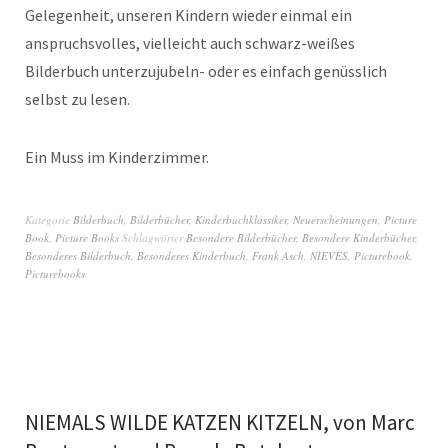
Gelegenheit, unseren Kindern wieder einmal ein
anspruchsvolles, vielleicht auch schwarz-weißes
Bilderbuch unterzujubeln- oder es einfach genüsslich
selbst zu lesen.
Ein Muss im Kinderzimmer.
Kategorie
Bilderbuch
,
Bilderbücher
,
Kinderbuchklassiker
,
Neuerscheinungen
,
Picture
Book
,
Picture Books
Schlagwörter
Besondere Bilderbücher
,
Besondere Kinderbücher
,
Besonderes Bilderbuch
,
Besonderes Kinderbuch
,
Frank Asch
,
NIEVES
,
Picturebook
,
Picturebooks
NIEMALS WILDE KATZEN KITZELN, von Marc