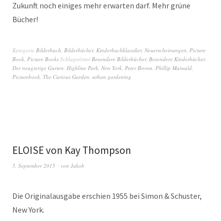
Zukunft noch einiges mehr erwarten darf. Mehr grüne
Bücher!
Kategorie
Bilderbuch
,
Bilderbücher
,
Kinderbuchklassiker
,
Neuerscheinungen
,
Picture
Book
,
Picture Books
Schlagwörter
Besondere Bilderbücher
,
Besondere Kinderbücher
,
Der neugierige Garten
,
Highline Park
,
New York
,
Peter Brown
,
Phillip Maiwald
,
Picturebook
,
The Curious Garden
,
urban gardening
ELOISE von Kay Thompson
5. September 2015
von
Jakob
Die Originalausgabe erschien 1955 bei Simon & Schuster,
New York.