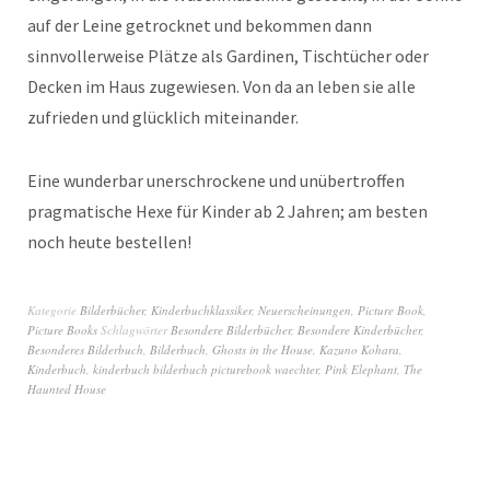
auf der Leine getrocknet und bekommen dann
sinnvollerweise Plätze als Gardinen, Tischtücher oder
Decken im Haus zugewiesen. Von da an leben sie alle
zufrieden und glücklich miteinander.
Eine wunderbar unerschrockene und unübertroffen
pragmatische Hexe für Kinder ab 2 Jahren; am besten
noch heute bestellen!
Kategorie
Bilderbücher
,
Kinderbuchklassiker
,
Neuerscheinungen
,
Picture Book
,
Picture Books
Schlagwörter
Besondere Bilderbücher
,
Besondere Kinderbücher
,
Besonderes Bilderbuch
,
Bilderbuch
,
Ghosts in the House
,
Kazuno Kohara
,
Kinderbuch
,
kinderbuch bilderbuch picturebook waechter
,
Pink Elephant
,
The
Haunted House