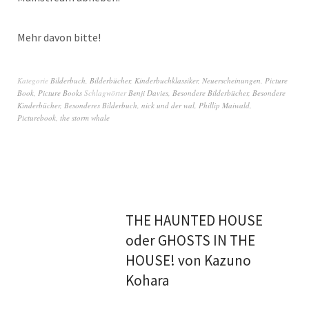
Mehr davon bitte!
Kategorie
Bilderbuch
,
Bilderbücher
,
Kinderbuchklassiker
,
Neuerscheinungen
,
Picture
Book
,
Picture Books
Schlagwörter
Benji Davies
,
Besondere Bilderbücher
,
Besondere
Kinderbücher
,
Besonderes Bilderbuch
,
nick und der wal
,
Phillip Maiwald
,
Picturebook
,
the storm whale
THE HAUNTED HOUSE
oder GHOSTS IN THE
HOUSE! von Kazuno
Kohara