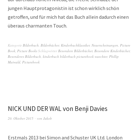
jungen Hauptprotagonistin ist schon wirklich schön
getroffen, und für mich hat das Buch allein dadurch einen
überaus charmanten Touch.
Kategorie
Bilderbuch
,
Bilderbücher
,
Kinderbuchklassiker
,
Neuerscheinungen
,
Picture
Book
,
Picture Books
Schlagwörter
Besondere Bilderbücher
,
Besondere Kinderbücher
,
Besonderes Bilderbuch
,
kinderbuch bilderbuch picturebook waechter
,
Phillip
Maiwald
,
Picturebook
NICK UND DER WAL von Benji Davies
20. Oktober 2015
von
Jakob
Erstmals 2013 bei Simon and Schuster UK Ltd. London