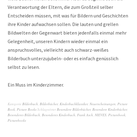
Verantwortung der Eltern, die zum Großteil selber
Entscheiden müssen, mit was für Bildern und Geschichten
ihre Kinder aufwachsen sollen. Die lauten und grellen
Bildwelten der Gegenwart bieten jedenfalls einmal mehr
Gelegenheit, unseren Kindern wieder einmal ein
anspruchsvolles, vielleicht auch schwarz-weißes
Bilderbuch unterzujubeln- oder es einfach genüsslich
selbst zu lesen.
Ein Muss im Kinderzimmer.
Kategorie
Bilderbuch
,
Bilderbücher
,
Kinderbuchklassiker
,
Neuerscheinungen
,
Picture
Book
,
Picture Books
Schlagwörter
Besondere Bilderbücher
,
Besondere Kinderbücher
,
Besonderes Bilderbuch
,
Besonderes Kinderbuch
,
Frank Asch
,
NIEVES
,
Picturebook
,
Picturebooks