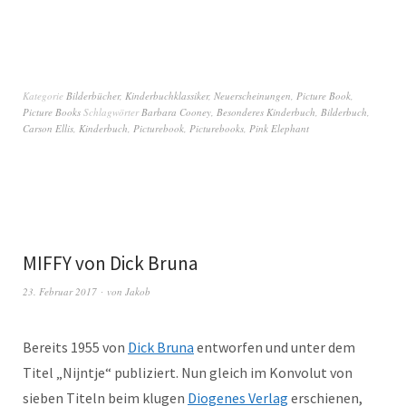
Kategorie
Bilderbücher
,
Kinderbuchklassiker
,
Neuerscheinungen
,
Picture Book
,
Picture Books
Schlagwörter
Barbara Cooney
,
Besonderes Kinderbuch
,
Bilderbuch
,
Carson Ellis
,
Kinderbuch
,
Picturebook
,
Picturebooks
,
Pink Elephant
MIFFY von Dick Bruna
23. Februar 2017
von
Jakob
Bereits 1955 von
Dick Bruna
entworfen und unter dem
Titel „Nijntje“ publiziert. Nun gleich im Konvolut von
sieben Titeln beim klugen
Diogenes Verlag
erschienen,