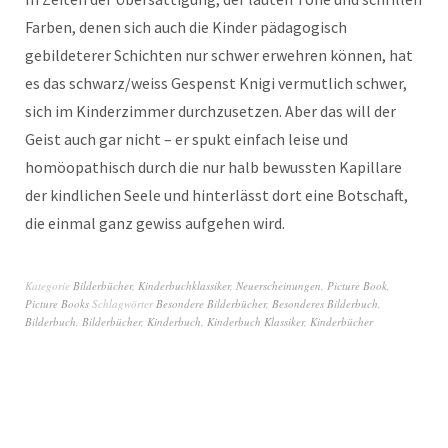
Farben, denen sich auch die Kinder pädagogisch
gebildeterer Schichten nur schwer erwehren können, hat
es das schwarz/weiss Gespenst Knigi vermutlich schwer,
sich im Kinderzimmer durchzusetzen. Aber das will der
Geist auch gar nicht – er spukt einfach leise und
homöopathisch durch die nur halb bewussten Kapillare
der kindlichen Seele und hinterlässt dort eine Botschaft,
die einmal ganz gewiss aufgehen wird.
Kategorie
Bilderbücher
,
Kinderbuchklassiker
,
Neuerscheinungen
,
Picture Book
,
Picture Books
Schlagwörter
Besondere Bilderbücher
,
Besonderes Bilderbuch
,
Bilderbuch
,
Bilderbücher
,
Kinderbuch
,
Kinderbuch Klassiker
,
Kinderbücher