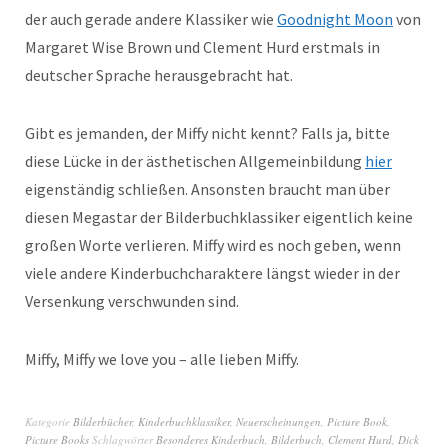
der auch gerade andere Klassiker wie
Goodnight Moon
von
Margaret Wise Brown und Clement Hurd erstmals in
deutscher Sprache herausgebracht hat.
Gibt es jemanden, der Miffy nicht kennt? Falls ja, bitte
diese Lücke in der ästhetischen Allgemeinbildung
hier
eigenständig schließen. Ansonsten braucht man über
diesen Megastar der Bilderbuchklassiker eigentlich keine
großen Worte verlieren. Miffy wird es noch geben, wenn
viele andere Kinderbuchcharaktere längst wieder in der
Versenkung verschwunden sind.
Miffy, Miffy we love you – alle lieben Miffy.
Kategorie
Bilderbücher
,
Kinderbuchklassiker
,
Neuerscheinungen
,
Picture Book
,
Picture Books
Schlagwörter
Besonderes Kinderbuch
,
Bilderbuch
,
Clement Hurd
,
Dick