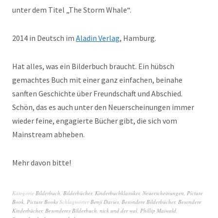
unter dem Titel „The Storm Whale“.
2014 in Deutsch im
Aladin Verlag
, Hamburg.
Hat alles, was ein Bilderbuch braucht. Ein hübsch
gemachtes Buch mit einer ganz einfachen, beinahe
sanften Geschichte über Freundschaft und Abschied.
Schön, das es auch unter den Neuerscheinungen immer
wieder feine, engagierte Bücher gibt, die sich vom
Mainstream abheben.
Mehr davon bitte!
Kategorie
Bilderbuch
,
Bilderbücher
,
Kinderbuchklassiker
,
Neuerscheinungen
,
Picture
Book
,
Picture Books
Schlagwörter
Benji Davies
,
Besondere Bilderbücher
,
Besondere
Kinderbücher
,
Besonderes Bilderbuch
,
nick und der wal
,
Phillip Maiwald
,