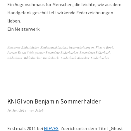
Ein Augenschmaus für Menschen, die leichte, wie aus dem
Handgelenk geschüttelt wirkende Federzeichnungen
lieben.
Ein Meisterwerk.
Kategorie
Bilderbücher
,
Kinderbuchklassiker
,
Neuerscheinungen
,
Picture Book
,
Picture Books
Schlagwörter
Besondere Bilderbücher
,
Besonderes Bilderbuch
,
Bilderbuch
,
Bilderbücher
,
Kinderbuch
,
Kinderbuch Klassiker
,
Kinderbücher
KNIGI von Benjamin Sommerhalder
10. Juni 2014
von
Jakob
Erstmals 2011 bei
NIEVES
, Zuerich unter dem Titel „Ghost