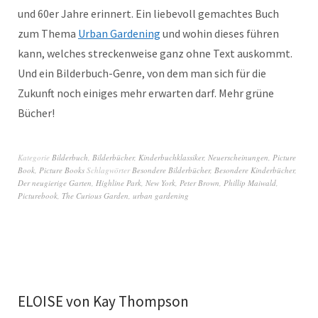
und 60er Jahre erinnert. Ein liebevoll gemachtes Buch
zum Thema
Urban Gardening
und wohin dieses führen
kann, welches streckenweise ganz ohne Text auskommt.
Und ein Bilderbuch-Genre, von dem man sich für die
Zukunft noch einiges mehr erwarten darf. Mehr grüne
Bücher!
Kategorie
Bilderbuch
,
Bilderbücher
,
Kinderbuchklassiker
,
Neuerscheinungen
,
Picture
Book
,
Picture Books
Schlagwörter
Besondere Bilderbücher
,
Besondere Kinderbücher
,
Der neugierige Garten
,
Highline Park
,
New York
,
Peter Brown
,
Phillip Maiwald
,
Picturebook
,
The Curious Garden
,
urban gardening
ELOISE von Kay Thompson