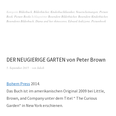
Kategorie
Bilderbuch
,
Bilderbücher
,
Kinderbuchklassiker
,
Neuerscheinungen
,
Picture
Book
,
Picture Books
Schlagwörter
Besondere Bilderbücher
,
Besondere Kinderbücher
,
Besonderes Bilderbuch
,
Diana and her rhinoceros
,
Edward Ardizzone
,
Picturebook
DER NEUGIERIGE GARTEN von Peter Brown
5. September 2015
von
Jakob
Bohem Press
2014.
Das Buch ist im amerikanischen Original 2009 bei Little,
Brown, and Company unter dem Titel “ The Curious
Garden“ in New York erschienen.