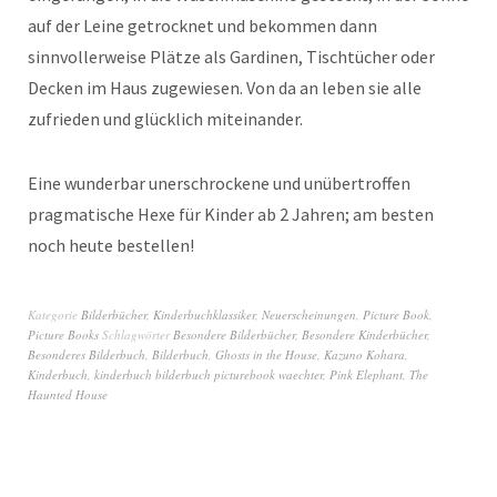
auf der Leine getrocknet und bekommen dann
sinnvollerweise Plätze als Gardinen, Tischtücher oder
Decken im Haus zugewiesen. Von da an leben sie alle
zufrieden und glücklich miteinander.
Eine wunderbar unerschrockene und unübertroffen
pragmatische Hexe für Kinder ab 2 Jahren; am besten
noch heute bestellen!
Kategorie
Bilderbücher
,
Kinderbuchklassiker
,
Neuerscheinungen
,
Picture Book
,
Picture Books
Schlagwörter
Besondere Bilderbücher
,
Besondere Kinderbücher
,
Besonderes Bilderbuch
,
Bilderbuch
,
Ghosts in the House
,
Kazuno Kohara
,
Kinderbuch
,
kinderbuch bilderbuch picturebook waechter
,
Pink Elephant
,
The
Haunted House