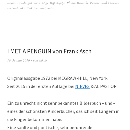
Bruna
,
Goodnight moon
,
Miffi
,
Miffi Nijntje
,
Phillip Maiwald
,
Picture Book Classics
,
Picturebooks
,
Pink Elephant
,
Retro
I MET A PENGUIN von Frank Asch
16. Januar 2016
von
Jakob
Originalausgabe 1972 bei MCGRAW-HILL, New York.
Seit 2015 in der ersten Auflage bei
NIEVES
& AL PASTOR.
Ein zu unrecht nicht sehr bekanntes Bilderbuch – und –
eines der schönsten Kinderbücher, das ich seit Langem in
die Finger bekommen habe.
Eine sanfte und poetische, sehr berührende