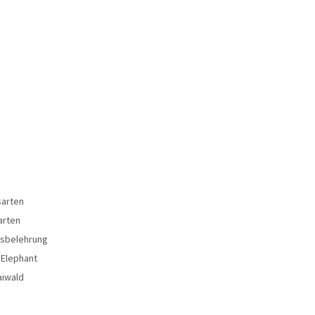
sarten
arten
fsbelehrung
 Elephant
aiwald