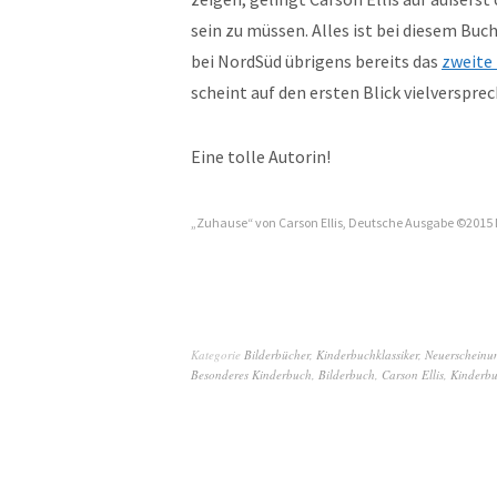
sein zu müssen. Alles ist bei diesem Bu
bei NordSüd übrigens bereits das
zweite
scheint auf den ersten Blick vielversprec
Eine tolle Autorin!
„Zuhause“ von Carson Ellis, Deutsche Ausgabe ©2015 
Kategorie
Bilderbücher
,
Kinderbuchklassiker
,
Neuerscheinu
Besonderes Kinderbuch
,
Bilderbuch
,
Carson Ellis
,
Kinderb