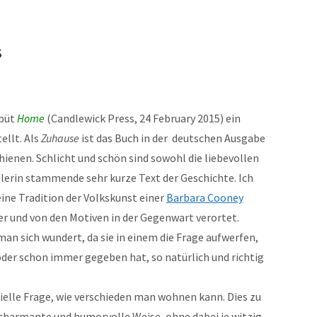
s
ebüt
Home
(Candlewick Press, 24 February 2015) ein
ellt. Als
Zuhause
ist das Buch in der deutschen Ausgabe
hienen. Schlicht und schön sind sowohl die liebevollen
tlerin stammende sehr kurze Text der Geschichte. Ich
eine Tradition der Volkskunst einer
Barbara Cooney
er und von den Motiven in der Gegenwart verortet.
 man sich wundert, da sie in einem die Frage aufwerfen,
oder schon immer gegeben hat, so natürlich und richtig
tielle Frage, wie verschieden man wohnen kann. Dies zu
t charmante und humorvolle Weise, ohne dabei je witzig