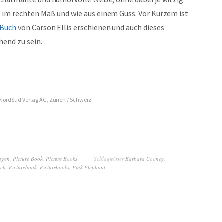
ch im rechten Maß und wie aus einem Guss. Vor Kurzem ist
 Buch
von Carson Ellis erschienen und auch dieses
hend zu sein.
NordSüd Verlag AG, Zürich / Schweiz
ngen
,
Picture Book
,
Picture Books
Schlagwörter
Barbara Cooney
,
uch
,
Picturebook
,
Picturebooks
,
Pink Elephant