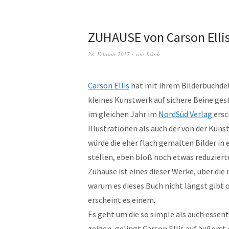
ZUHAUSE von Carson Elli
28. Februar 2017
von
Jakob
Carson Ellis
hat mit ihrem Bilderbuchd
kleines Kunstwerk auf sichere Beine gest
im gleichen Jahr im
NordSüd Verlag
ersc
Illustrationen als auch der von der Küns
würde die eher flach gemalten Bilder in 
stellen, eben bloß noch etwas reduziert
Zuhause ist eines dieser Werke, über die
warum es dieses Buch nicht längst gibt 
erscheint es einem.
Es geht um die so simple als auch essen
zeigen, gelingt Carson Ellis auf äußers