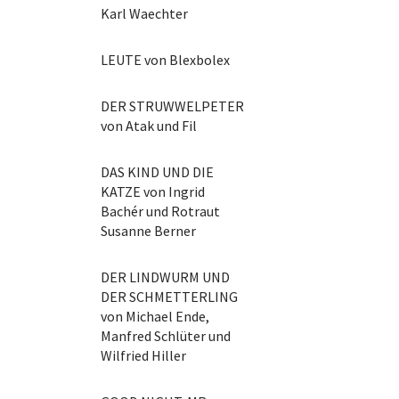
Karl Waechter
LEUTE von Blexbolex
DER STRUWWELPETER
von Atak und Fil
DAS KIND UND DIE
KATZE von Ingrid
Bachér und Rotraut
Susanne Berner
DER LINDWURM UND
DER SCHMETTERLING
von Michael Ende,
Manfred Schlüter und
Wilfried Hiller