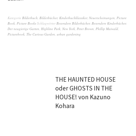
Kategorie
Bilderbuch
,
Bilderbücher
,
Kinderbuchklassiker
,
Neuerscheinungen
,
Picture
Book
,
Picture Books
Schlagwörter
Besondere Bilderbücher
,
Besondere Kinderbücher
,
Der neugierige Garten
,
Highline Park
,
New York
,
Peter Brown
,
Phillip Maiwald
,
Picturebook
,
The Curious Garden
,
urban gardening
THE HAUNTED HOUSE
oder GHOSTS IN THE
HOUSE! von Kazuno
Kohara