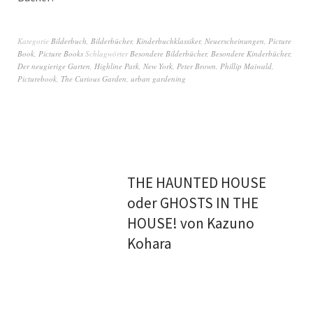
Kategorie
Bilderbuch
,
Bilderbücher
,
Kinderbuchklassiker
,
Neuerscheinungen
,
Picture
Book
,
Picture Books
Schlagwörter
Besondere Bilderbücher
,
Besondere Kinderbücher
,
Der neugierige Garten
,
Highline Park
,
New York
,
Peter Brown
,
Phillip Maiwald
,
Picturebook
,
The Curious Garden
,
urban gardening
THE HAUNTED HOUSE
oder GHOSTS IN THE
HOUSE! von Kazuno
Kohara